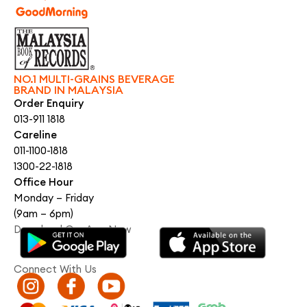
NO.1 MULTI-GRAINS BEVERAGE
BRAND IN MALAYSIA
Order Enquiry
013-911 1818
Careline
011-1100-1818
1300-22-1818
Office Hour
Monday – Friday
(9am – 6pm)
Download Our App Now
Connect With Us