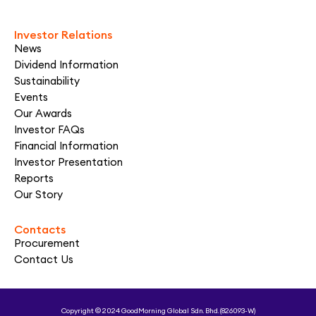
Investor Relations
News
Dividend Information
Sustainability
Events
Our Awards
Investor FAQs
Financial Information
Investor Presentation
Reports
Our Story
Contacts
Procurement
Contact Us
Copyright © 2024 GoodMorning Global Sdn. Bhd. (826093-W)