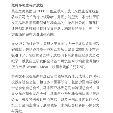
取得多项里程碑成就
晨旭之美集团自 2008 年创立以来，从马来西亚首家综合
谷粮公司成长为行业领导者，并逐步转型为一家专注于研
发高品质科学营养保健品和食品的生物科技公司。该集团
通过创新科技和可持续发展理念，构建起涵盖上、中、下
游市场的完整大健康生态圈。
在林绅文的领导下，晨旭之美集团过去一年取得多项里程
碑成就，包括通过单一股权众筹项目筹集 2000 万令吉并
吸引 1046 名投资者支持，成功创下马来西亚纪录大全双
纪录，以及自主研发的全马首个可负担粉状均衡营养植物
蛋白产品 WonderMeat，获得市场的广泛好评。
林绅文不仅在经商和企业管理领域取得非凡成就，同时积
极投身社会公益，担任多个重要职务，包括沙亚南福建联
合总会创会总会长、马来西亚林氏总商会署理总会长、世
界林氏总商会副总会长、马来西亚圣约翰救伤队雪兰莪副
会长、关爱特殊教育中心主席，以及马来西亚国际同济会
第二分区前主席等，展现他多年来为社会服务的不懈努力
与贡献。