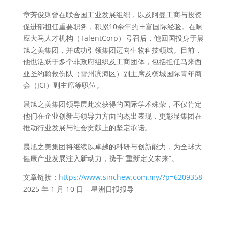
章芳俊则曾在联合国工业发展组织，以及阿曼工商与投资
促进部担任重要职务，积累10余年的丰富国际经验。在响
应大马人才机构（TalentCorp）号召后，他回国投身于晨
旭之美集团，并成功引领集团迈向生物科技领域。目前，
他也活跃于多个非政府组织及工商团体，包括担任马来西
亚圣约翰救伤队（雪州滨海区）副主席及槟城国际青年商
会（JCI）副主席等职位。
晨旭之美集团领导层此次获得的国际学术殊荣，不仅肯定
他们在企业创新与领导力方面的杰出表现，更彰显集团在
推动行业发展与社会贡献上的坚定承诺。
晨旭之美集团将继续以卓越的科研与创新能力，为全球大
健康产业发展注入新动力，携手“重新定义未来”。
文章链接：
https://www.sinchew.com.my/?p=6209358
2025 年 1 月 10 日 – 星洲日报报导