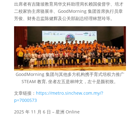
出席者有吉隆坡教育局华文科助理局长赖国俊督学、培才
二校家协主席骆展丰、GoodMorning 集团首席执行员章
芳俊、财务总监陈健辉及公关部副总经理林慧玲等。
GoodMorning 集团与其他多方机构携手育式培权力推广
STEAM 教育, 坐者左五是林绅文，左十是颜初致。
文章链接：
https://metro.sinchew.com.my/?
p=7000573
2025 年 11 月 6 日 – 星洲 Online