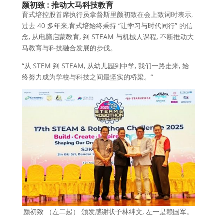
颜初致 : 推动大马科技教育
育式培控股首席执行员拿督斯里颜初致在会上致词时表示,
过去 40 多年来,育式培始终秉持 “让学习与时代同行” 的信
念, 从电脑启蒙教育, 到 STEAM 与机械人课程, 不断推动大
马教育与科技融合发展的步伐。
“从 STEM 到 STEAM, 从幼儿园到中学, 我们一路走来, 始
终努力成为学校与科技之间最坚实的桥梁。”
颜初致 （左二起） 颁发感谢状予林绅文, 左一是赖国军。